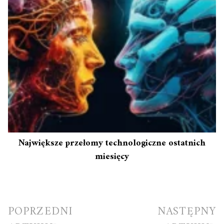
Największe przełomy technologiczne ostatnich
miesięcy
Nawigacja
POPRZEDNI
NASTĘPNY
wpisu