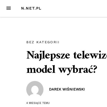
Przejdź
MENU
N.NET.PL
do
treści
BEZ KATEGORII
Najlepsze telewi
model wybrać?
DAREK WIŚNIEWSKI
4 MIESIĄCE
TEMU