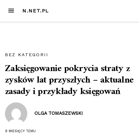
Przejdź
MENU
N.NET.PL
do
treści
BEZ KATEGORII
Zaksięgowanie pokrycia straty z
zysków lat przyszłych – aktualne
zasady i przykłady księgowań
OLGA TOMASZEWSKI
9 MIESIĘCY
TEMU