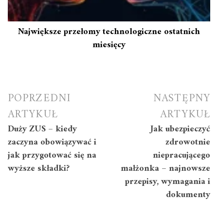
Największe przełomy technologiczne ostatnich
miesięcy
Nawigacja
POPRZEDNI
NASTĘPNY
wpisu
ARTYKUŁ
ARTYKUŁ
Duży ZUS – kiedy
Jak ubezpieczyć
zaczyna obowiązywać i
zdrowotnie
jak przygotować się na
niepracującego
wyższe składki?
małżonka – najnowsze
przepisy, wymagania i
dokumenty