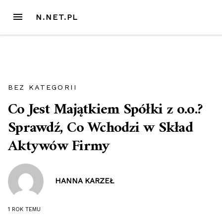
Przejdź
MENU
N.NET.PL
do
treści
BEZ KATEGORII
Co Jest Majątkiem Spółki z o.o.?
Sprawdź, Co Wchodzi w Skład
Aktywów Firmy
HANNA KARZEŁ
1 ROK
TEMU