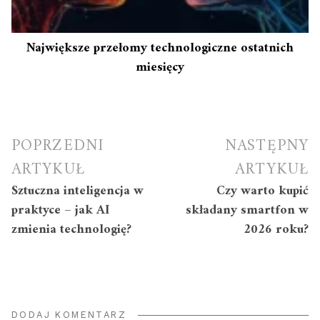
Największe przełomy technologiczne ostatnich
miesięcy
Nawigacja
POPRZEDNI
NASTĘPNY
wpisu
ARTYKUŁ
ARTYKUŁ
Sztuczna inteligencja w
Czy warto kupić
praktyce – jak AI
składany smartfon w
zmienia technologię?
2026 roku?
DODAJ KOMENTARZ